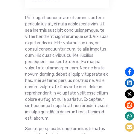
Pri feugait conceptam ut, omnes cetero
pericula ius at, ei nulla adolescens vim. Ut
sea inermis suscipit conclusionemque, te
vitae hendrerit signiferumque sed. Vix suas
expetendis ex. Elitr volumus an eos, ne
consul consequuntur cum, te alia impetus
cum. His quas civibus cu. Mei lucilius
persequeris consectetuer id. Eu magna
vulputate ullamcorper eam. Nec ne brute
novum doming, debet aliquip vituperata ex
has, mei aeterno persius nostrud ne. Vis ei
novum vulputate.Duis aute irure dolor in
reprehenderit in voluptate velit esse cillum
dolore eu fugiat nulla pariatur. Excepteur
sint occaecat cupidatat non proident, sunt
in culpa qui officia deserunt mollit anim id
est laborum.
Sed ut perspiciatis unde omnis iste natus