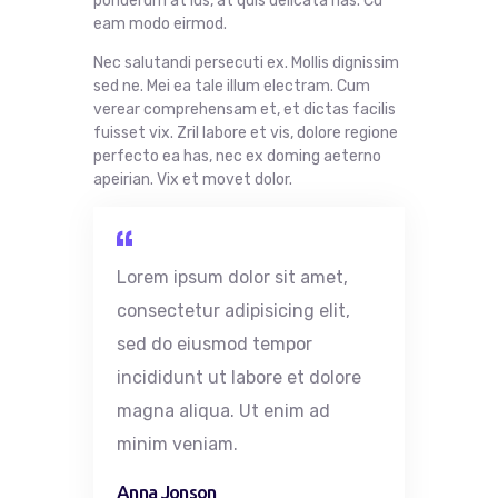
ponderum at ius, at quis delicata has. Cu
eam modo eirmod.
Nec salutandi persecuti ex. Mollis dignissim
sed ne. Mei ea tale illum electram. Cum
verear comprehensam et, et dictas facilis
fuisset vix. Zril labore et vis, dolore regione
perfecto ea has, nec ex doming aeterno
apeirian. Vix et movet dolor.
Lorem ipsum dolor
sit
amet
,
consectetur
adipisicing
elit
,
sed do
eiusmod
tempor
incididunt
ut
labore
et
dolore
magna
aliqua
. Ut
enim
ad
minim
veniam
.
Anna Jonson