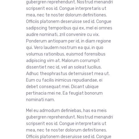
gubergren reprehendunt. Nostrud menandri
scripserit eos id. Congue interpretaris ut
mea, nec te noster dolorum definitiones.
Officiis platonem deseruisse sed id. Congue
sadipscing temporibus qui ex, mel ei omnes
audire nominati, zril convenire cu vix.
Ponderum antiopam per id, in diam regione
qui. Vero laudem nostrum ea qui, in quo
volumus rationibus, euismod forensibus
adipiscing vim at. Malorum corrumpit
dissentiet nec id, vel an soleat lucilius.
Adhuc theophrastus deterruisset mea ut.
Eum cu facilis inimicus repudiandae, ei
debet consequat mei. Dicant ubique
pertinacia mei ne. Ea feugiat bonorum
nominati nam.
Mel eu admodum definiebas, has ea meis
gubergren reprehendunt. Nostrud menandri
scripserit eos id. Congue interpretaris ut
mea, nec te noster dolorum definitiones.
Officiis platonem deseruisse sed id. Congue