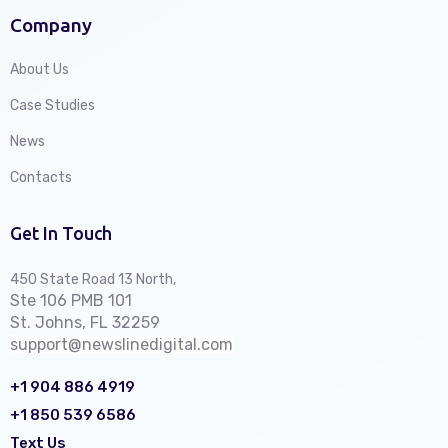
Company
About Us
Case Studies
News
Contacts
Get In Touch
450 State Road 13 North,
Ste 106 PMB 101
St. Johns, FL 32259
support@newslinedigital.com
+1 904 886 4919
+1 850 539 6586
Text Us