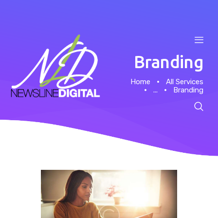
Branding
Home
All Services
...
Branding
Home
About
Case Studies
News
Contacts