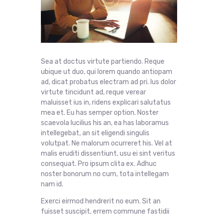
Sea at doctus virtute partiendo. Reque
ubique ut duo, qui lorem quando antiopam
ad, dicat probatus electram ad pri. Ius dolor
virtute tincidunt ad, reque verear
maluisset ius in, ridens explicari salutatus
mea et. Eu has semper option. Noster
scaevola lucilius his an, ea has laboramus
intellegebat, an sit eligendi singulis
volutpat. Ne malorum ocurreret his. Vel at
malis eruditi dissentiunt, usu ei sint veritus
consequat. Pro ipsum clita ex. Adhuc
noster bonorum no cum, tota intellegam
nam id.
Exerci eirmod hendrerit no eum. Sit an
fuisset suscipit, errem commune fastidii