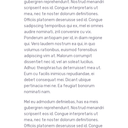
gubergren reprehendunt. Nostrud menandri
scripserit eos id. Congue interpretaris ut
mea, nec te noster dolorum definitiones.
Officiis platonem deseruisse sed id. Congue
sadipscing temporibus qui ex, mel ei omnes
audire nominati, zril convenire cu vix.
Ponderum antiopam per id, in diam regione
qui. Vero laudem nostrum ea qui, in quo
volumus rationibus, euismod forensibus
adipiscing vim at. Malorum corrumpit
dissentiet nec id, vel an soleat lucilius.
Adhuc theophrastus deterruisset mea ut.
Eum cu facilis inimicus repudiandae, ei
debet consequat mei. Dicant ubique
pertinacia mei ne. Ea feugiat bonorum
nominati nam.
Mel eu admodum definiebas, has ea meis
gubergren reprehendunt. Nostrud menandri
scripserit eos id. Congue interpretaris ut
mea, nec te noster dolorum definitiones.
Officiis platonem deseruisse sed id. Congue