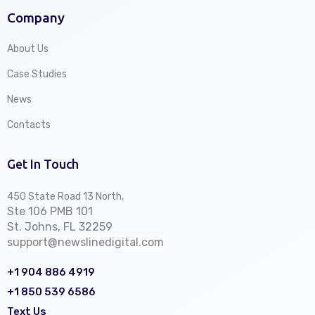
Company
About Us
Case Studies
News
Contacts
Get In Touch
450 State Road 13 North,
Ste 106 PMB 101
St. Johns, FL 32259
support@newslinedigital.com
+1 904 886 4919
+1 850 539 6586
Text Us