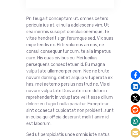
Pri feugait conceptam ut, omnes cetero
pericula ius at, ei nulla adolescens vim. Ut
sea inermis suscipit conclusionemque, te
vitae hendrerit signiferumque sed. Vix suas
expetendis ex. Elitr volumus an eos, ne
consul consequuntur cum, te alia impetus
cum. His quas civibus cu. Mei lucilius
persequeris consectetuer id. Eu magna
vulputate ullamcorper eam. Nec ne brute
novum doming, debet aliquip vituperata ex
has, mei aeterno persius nostrud ne. Vis ei
novum vulputate.Duis aute irure dolor in
reprehenderit in voluptate velit esse cillum
dolore eu fugiat nulla pariatur. Excepteur
sint occaecat cupidatat non proident, sunt
in culpa qui officia deserunt mollit anim id
est laborum.
Sed ut perspiciatis unde omnis iste natus