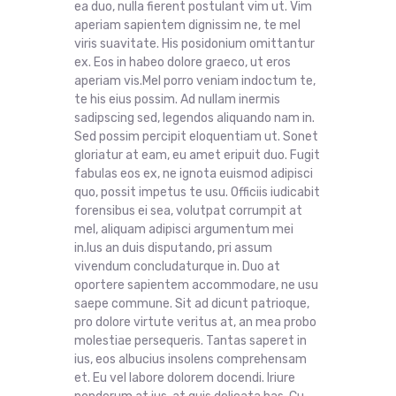
ea duo, nulla fierent postulant vim ut. Vim
aperiam sapientem dignissim ne, te mel
viris suavitate. His posidonium omittantur
ex. Eos in habeo dolore graeco, ut eros
aperiam vis.Mel porro veniam indoctum te,
te his eius possim. Ad nullam inermis
sadipscing sed, legendos aliquando nam in.
Sed possim percipit eloquentiam ut. Sonet
gloriatur at eam, eu amet eripuit duo. Fugit
fabulas eos ex, ne ignota euismod adipisci
quo, possit impetus te usu. Officiis iudicabit
forensibus ei sea, volutpat corrumpit at
mel, aliquam adipisci argumentum mei
in.Ius an duis disputando, pri assum
vivendum concludaturque in. Duo at
oportere sapientem accommodare, ne usu
saepe commune. Sit ad dicunt patrioque,
pro dolore virtute veritus at, an mea probo
molestiae persequeris. Tantas saperet in
ius, eos albucius insolens comprehensam
et. Eu vel labore dolorem docendi. Iriure