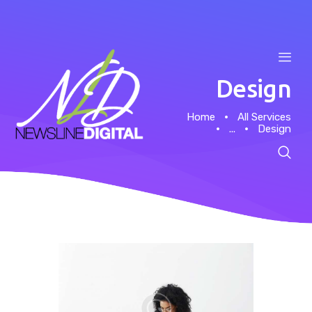
Design
Home
All Services
...
Design
Home
About
Case Studies
News
Contacts