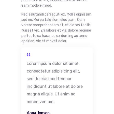
ponderum at ius, at quis delicata has. Cu
eam modo eirmod.
Nec salutandi persecuti ex. Mollis dignissim
sed ne. Mei ea tale illum electram. Cum
verear comprehensam et, et dictas facilis
fuisset vix. Zril labore et vis, dolore regione
perfecto ea has, nec ex doming aeterno
apeirian. Vix et movet dolor.
Lorem ipsum dolor
sit
amet
,
consectetur
adipisicing
elit
,
sed do
eiusmod
tempor
incididunt
ut
labore
et
dolore
magna
aliqua
. Ut
enim
ad
minim
veniam
.
Anna Jonson