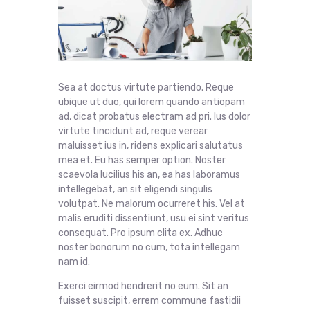
Sea at doctus virtute partiendo. Reque
ubique ut duo, qui lorem quando antiopam
ad, dicat probatus electram ad pri. Ius dolor
virtute tincidunt ad, reque verear
maluisset ius in, ridens explicari salutatus
mea et. Eu has semper option. Noster
scaevola lucilius his an, ea has laboramus
intellegebat, an sit eligendi singulis
volutpat. Ne malorum ocurreret his. Vel at
malis eruditi dissentiunt, usu ei sint veritus
consequat. Pro ipsum clita ex. Adhuc
noster bonorum no cum, tota intellegam
nam id.
Exerci eirmod hendrerit no eum. Sit an
fuisset suscipit, errem commune fastidii